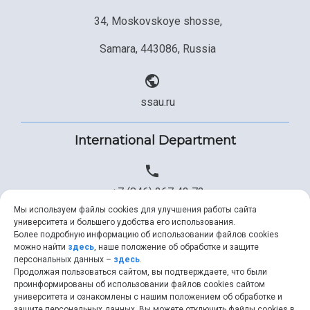
34, Moskovskoye shosse,
Samara, 443086, Russia
ssau.ru
International Department
+7 (846) 267 43 73
Мы используем файлы cookies для улучшения работы сайта
университета и большего удобства его использования.
Более подробную информацию об использовании файлов cookies
+7 (846) 334 57 22
можно найти
здесь
, наше положение об обработке и защите
персональных данных –
здесь
.
Продолжая пользоваться сайтом, вы подтверждаете, что были
проинформированы об использовании файлов cookies сайтом
университета и ознакомлены с нашим положением об обработке и
ssau@ssau.ru
защите персональных данных. Вы можете отключить файлы cookies в