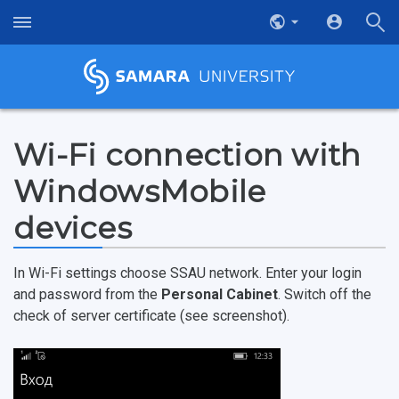
Wi-Fi connection with
WindowsMobile
devices
In Wi-Fi settings choose SSAU network. Enter your login
and password from the
Personal Cabinet
. Switch off the
check of server certificate (see screenshot).
НАЗАД
News
About Samara University
Research areas
Samara region
Contacts
Sports
Student's Voice
Admission
Centers
Why I choose Samara University?
Administration
Student clubs