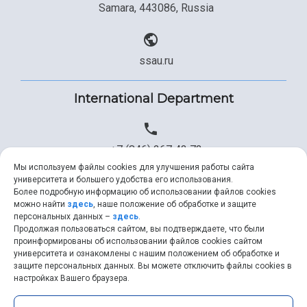
Samara, 443086, Russia
ssau.ru
International Department
+7 (846) 267 43 73
Мы используем файлы cookies для улучшения работы сайта
университета и большего удобства его использования.
Более подробную информацию об использовании файлов cookies
+7 (846) 334 57 22
можно найти
здесь
, наше положение об обработке и защите
персональных данных –
здесь
.
Продолжая пользоваться сайтом, вы подтверждаете, что были
проинформированы об использовании файлов cookies сайтом
университета и ознакомлены с нашим положением об обработке и
ssau@ssau.ru
защите персональных данных. Вы можете отключить файлы cookies в
настройках Вашего браузера.