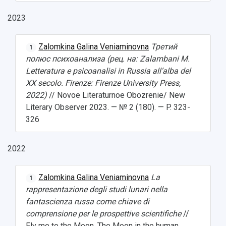
Weather
2023
What You Should Bring Along
Zalomkina Galina Veniaminovna
Третий
1
Events and Holidays
полюс психоанализа (рец. на: Zalambani M.
Letteratura e psicoanalisi in Russia all’alba del
XX secolo. Firenze: Firenze University Press,
2022)
// Novoe Literaturnoe Obozrenie/ New
Literary Observer 2023. — № 2 (180). — P. 323-
326
2022
Zalomkina Galina Veniaminovna
La
1
rappresentazione degli studi lunari nella
fantascienza russa come chiave di
comprensione per le prospettive scientifiche
//
Fly me to the Moon. The Moon in the human