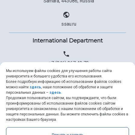
Samara, 443086, Russia
ssau.ru
International Department
+7 (846) 267 43 73
Мы используем файлы cookies для улучшения работы сайта
университета и большего удобства его использования.
Более подробную информацию об использовании файлов cookies
+7 (846) 334 57 22
можно найти
здесь
, наше положение об обработке и защите
персональных данных –
здесь
.
Продолжая пользоваться сайтом, вы подтверждаете, что были
проинформированы об использовании файлов cookies сайтом
университета и ознакомлены с нашим положением об обработке и
ssau@ssau.ru
защите персональных данных. Вы можете отключить файлы cookies в
настройках Вашего браузера.