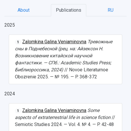
About
Publications
RU
НАЗАД
News
About Samara University
Research areas
Samara region
Contacts
Sports
2025
Student's Voice
Admission
Centers
Why I choose Samara University?
Administration
Student clubs
Zalomkina Galina Veniaminovna
Тревожные
1
Public Relations Center
Bachelor’s Degree/Specialist Degree
Grants and support
History
Staff
Public organizations
сны в Поднебесной (рец. на: Айзексон Н.
Возникновение китайской научной
Master's Degree
Research highlights
Rankings
Visa and migration support
Health
фантастики. — СПб.: Academic Studies Press;
Библиороссика, 2024)
// Novoe Literaturnoe
Postgraduate
Partnership
Strategical Academic Units
How to get to the University
Internal rules for dormitories
Obozrenie 2025. — № 195. — P. 368-372
Study Programs Taught in English
Campus
Wi-Fi
Adaptation programme
2024
Pre-university Russian Language Course
Photos and Videos
Instruction on access to the personal cabinet
Safety
Zalomkina Galina Veniaminovna
Some
1
International Schools
Shopping
aspects of extraterrestrial life in science fiction
//
Semiotic Studies 2024. — Vol. 4. № 4. — P. 42-48
Open Doors Scholarship
Your Budget