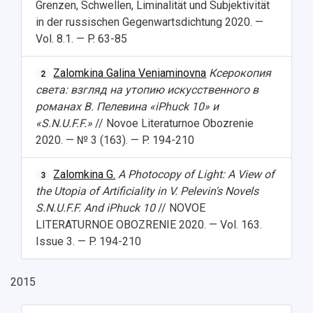
Grenzen, Schwellen, Liminalität und Subjektivität
in der russischen Gegenwartsdichtung 2020. —
Vol. 8.1. — P. 63-85
Zalomkina Galina Veniaminovna
Ксерокопия
2
света: взгляд на утопию искусственного в
романах В. Пелевина «iPhuck 10» и
«S.N.U.F.F.»
// Novoe Literaturnoe Obozrenie
2020. — № 3 (163). — P. 194-210
Zalomkina G.
A Photocopy of Light: A View of
3
the Utopia of Artificiality in V. Pelevin's Novels
S.N.U.F.F. And iPhuck 10
// NOVOE
LITERATURNOE OBOZRENIE 2020. — Vol. 163.
Issue 3. — P. 194-210
2015