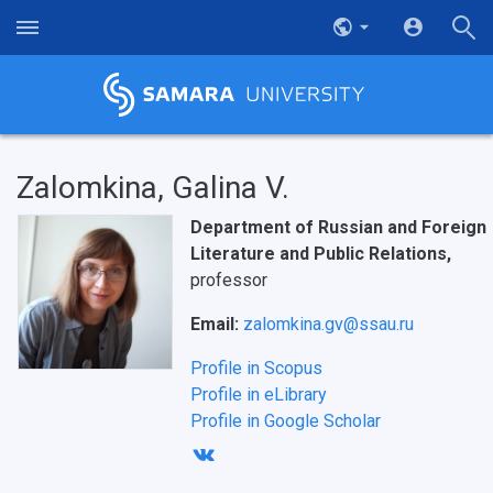
Zalomkina, Galina V.
Department of Russian and Foreign
Literature and Public Relations,
professor
Email:
zalomkina.gv@ssau.ru
Profile in Scopus
Profile in eLibrary
Profile in Google Scholar