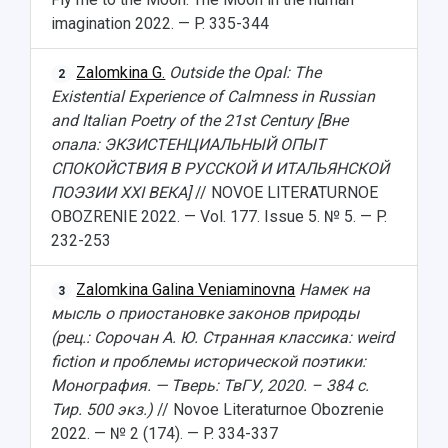
imagination 2022. — P. 335-344
Zalomkina G.
Outside the Opal: The
2
Existential Experience of Calmness in Russian
and Italian Poetry of the 21st Century [Вне
опала: ЭКЗИСТЕНЦИАЛЬНЫЙ ОПЫТ
СПОКОЙСТВИЯ В РУССКОЙ И ИТАЛЬЯНСКОЙ
ПОЭЗИИ XXI ВЕКА]
// NOVOE LITERATURNOE
OBOZRENIE 2022. — Vol. 177. Issue 5. № 5. — P.
232-253
Zalomkina Galina Veniaminovna
Намек на
3
мысль о приостановке законов природы
(рец.: Сорочан А. Ю. Странная классика: weird
fiction и проблемы исторической поэтики:
Монография. — Тверь: ТвГУ, 2020. – 384 с.
Тир. 500 экз.)
// Novoe Literaturnoe Obozrenie
2022. — № 2 (174). — P. 334-337