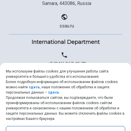
Samara, 443086, Russia
ssau.ru
International Department
+7 (846) 267 43 73
Мы используем файлы cookies для улучшения работы сайта
университета и большего удобства его использования.
Более подробную информацию об использовании файлов cookies
+7 (846) 334 57 22
можно найти
здесь
, наше положение об обработке и защите
персональных данных –
здесь
.
Продолжая пользоваться сайтом, вы подтверждаете, что были
проинформированы об использовании файлов cookies сайтом
университета и ознакомлены с нашим положением об обработке и
ssau@ssau.ru
защите персональных данных. Вы можете отключить файлы cookies в
настройках Вашего браузера.