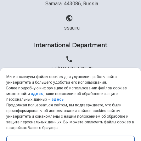
Samara, 443086, Russia
ssau.ru
International Department
+7 (846) 267 43 73
Мы используем файлы cookies для улучшения работы сайта
университета и большего удобства его использования.
Более подробную информацию об использовании файлов cookies
+7 (846) 334 57 22
можно найти
здесь
, наше положение об обработке и защите
персональных данных –
здесь
.
Продолжая пользоваться сайтом, вы подтверждаете, что были
проинформированы об использовании файлов cookies сайтом
университета и ознакомлены с нашим положением об обработке и
ssau@ssau.ru
защите персональных данных. Вы можете отключить файлы cookies в
настройках Вашего браузера.