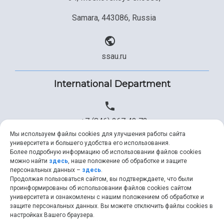
Samara, 443086, Russia
ssau.ru
International Department
+7 (846) 267 43 73
Мы используем файлы cookies для улучшения работы сайта
университета и большего удобства его использования.
Более подробную информацию об использовании файлов cookies
+7 (846) 334 57 22
можно найти
здесь
, наше положение об обработке и защите
персональных данных –
здесь
.
Продолжая пользоваться сайтом, вы подтверждаете, что были
проинформированы об использовании файлов cookies сайтом
университета и ознакомлены с нашим положением об обработке и
ssau@ssau.ru
защите персональных данных. Вы можете отключить файлы cookies в
настройках Вашего браузера.