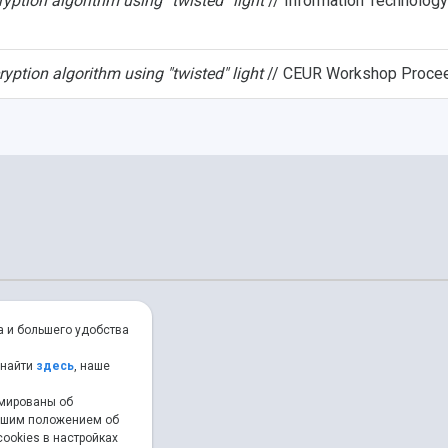
yption algorithm using “twisted” light
// Information Technolog
yption algorithm using "twisted" light
// CEUR Workshop Proceed
а и большего удобства
 найти
здесь
, наше
рмированы об
нашим положением об
ookies в настройках