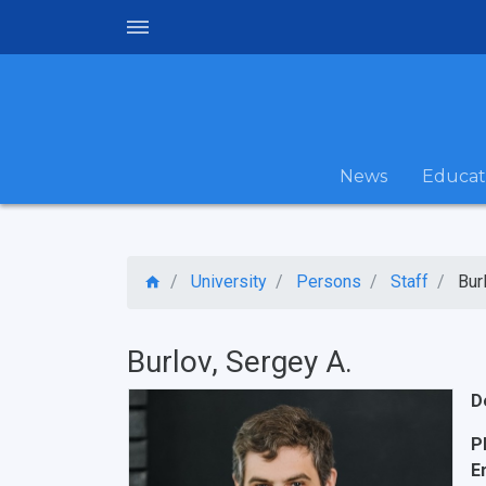
News
Educat
University
Persons
Staff
Bur
Burlov, Sergey A.
D
P
E