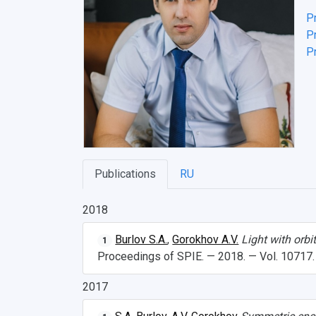
P
Pr
Pr
Publications
RU
2018
Burlov S.A.
,
Gorokhov A.V.
Light with orb
1
Proceedings of SPIE. — 2018. — Vol. 10717.
2017