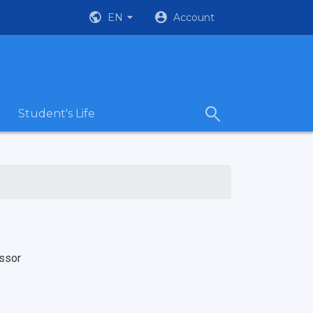
EN
Account
Student's Life
ssor