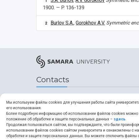
S.A. Burlov
,
A.V. Gorokhov
Symmetric encr
1
1900. — P. 136-139
Burlov S.A.
,
Gorokhov A.V.
Symmetric encr
2
Contacts
Address
Мы используем файлы cookies для улучшения работы сайта университет
его использования.
34, Moskovskoye shosse,
Более подробную информацию об использовании файлов cookies можно
положение об обработке и защите персональных данных –
здесь
.
Samara, 443086, Russia
Продолжая пользоваться сайтом, вы подтверждаете, что были проинфо
использовании файлов cookies сайтом университета и ознакомлены с 
обработке и защите персональных данных. Вы можете отключить файлы c
ssau.ru