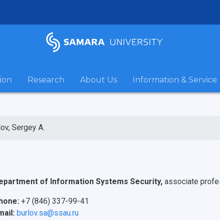
ion
Research
About Us
Information & Service
lov, Sergey A.
epartment of Information Systems Security,
associate profe
hone:
+7 (846) 337-99-41
mail:
burlov.sa@ssau.ru