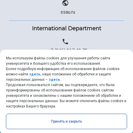
ssau.ru
International Department
+7 (846) 267 43 73
Мы используем файлы cookies для улучшения работы сайта
университета и большего удобства его использования.
Более подробную информацию об использовании файлов cookies
+7 (846) 334 57 22
можно найти
здесь
, наше положение об обработке и защите
персональных данных –
здесь
.
Продолжая пользоваться сайтом, вы подтверждаете, что были
проинформированы об использовании файлов cookies сайтом
университета и ознакомлены с нашим положением об обработке и
ssau@ssau.ru
защите персональных данных. Вы можете отключить файлы cookies в
настройках Вашего браузера.
Принять и закрыть
Samara University © 2026 |
ssau.ru
|
ssau@ssau.ru
|
RSS
|
API