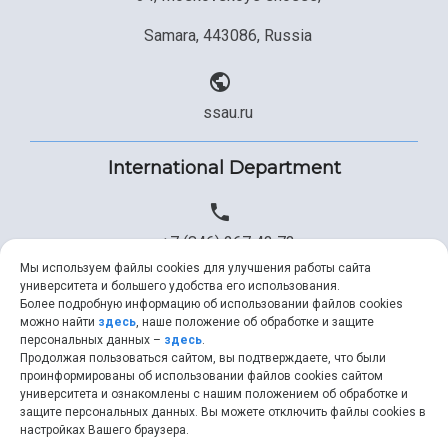
Samara, 443086, Russia
ssau.ru
International Department
+7 (846) 267 43 73
Мы используем файлы cookies для улучшения работы сайта
университета и большего удобства его использования.
Более подробную информацию об использовании файлов cookies
+7 (846) 334 57 22
можно найти
здесь
, наше положение об обработке и защите
персональных данных –
здесь
.
Продолжая пользоваться сайтом, вы подтверждаете, что были
проинформированы об использовании файлов cookies сайтом
университета и ознакомлены с нашим положением об обработке и
ssau@ssau.ru
защите персональных данных. Вы можете отключить файлы cookies в
настройках Вашего браузера.