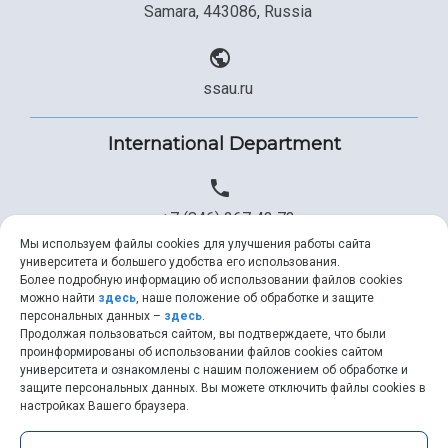
Samara, 443086, Russia
ssau.ru
International Department
+7 (846) 267 43 73
Мы используем файлы cookies для улучшения работы сайта
университета и большего удобства его использования.
Более подробную информацию об использовании файлов cookies
+7 (846) 334 57 22
можно найти
здесь
, наше положение об обработке и защите
персональных данных –
здесь
.
Продолжая пользоваться сайтом, вы подтверждаете, что были
проинформированы об использовании файлов cookies сайтом
университета и ознакомлены с нашим положением об обработке и
ssau@ssau.ru
защите персональных данных. Вы можете отключить файлы cookies в
настройках Вашего браузера.