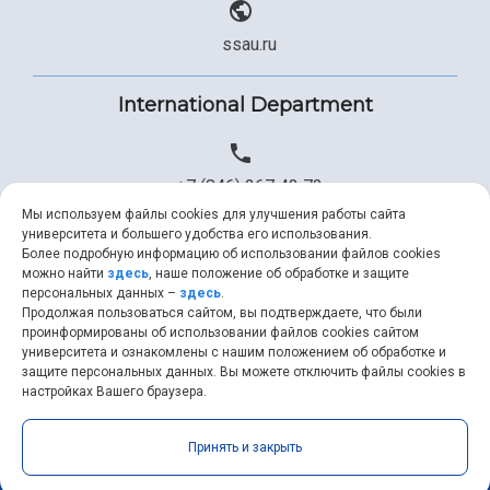
ssau.ru
International Department
+7 (846) 267 43 73
Мы используем файлы cookies для улучшения работы сайта
университета и большего удобства его использования.
Более подробную информацию об использовании файлов cookies
+7 (846) 334 57 22
можно найти
здесь
, наше положение об обработке и защите
персональных данных –
здесь
.
Продолжая пользоваться сайтом, вы подтверждаете, что были
проинформированы об использовании файлов cookies сайтом
университета и ознакомлены с нашим положением об обработке и
ssau@ssau.ru
защите персональных данных. Вы можете отключить файлы cookies в
настройках Вашего браузера.
Принять и закрыть
Samara University © 2026 |
ssau.ru
|
ssau@ssau.ru
|
RSS
|
API