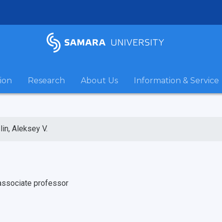
ion
Research
About Us
Information & Service
lin, Aleksey V.
associate professor