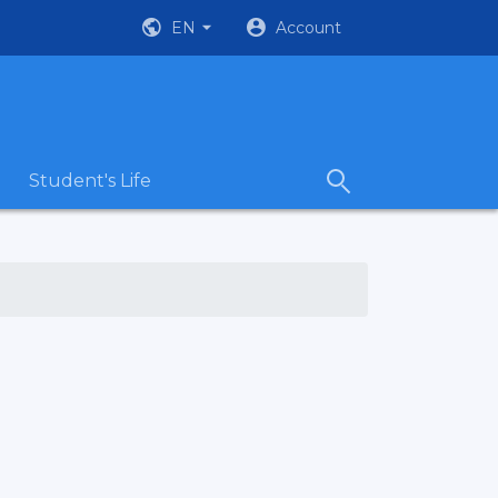
EN
Account
Student's Life