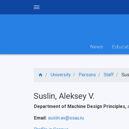
News
Educat
University
Persons
Staff
Sus
Suslin, Aleksey V.
Department of Machine Design Principles,
Email:
suslin.av@ssau.ru