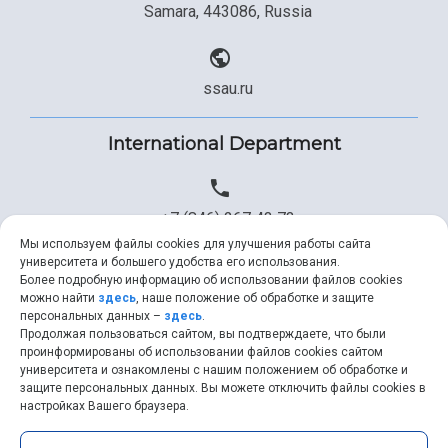
Samara, 443086, Russia
ssau.ru
International Department
+7 (846) 267 43 73
Мы используем файлы cookies для улучшения работы сайта
университета и большего удобства его использования.
Более подробную информацию об использовании файлов cookies
+7 (846) 334 57 22
можно найти
здесь
, наше положение об обработке и защите
персональных данных –
здесь
.
Продолжая пользоваться сайтом, вы подтверждаете, что были
проинформированы об использовании файлов cookies сайтом
университета и ознакомлены с нашим положением об обработке и
ssau@ssau.ru
защите персональных данных. Вы можете отключить файлы cookies в
настройках Вашего браузера.