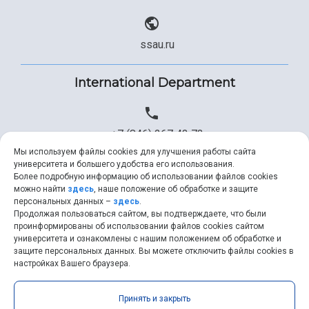
ssau.ru
International Department
+7 (846) 267 43 73
Мы используем файлы cookies для улучшения работы сайта
университета и большего удобства его использования.
Более подробную информацию об использовании файлов cookies
+7 (846) 334 57 22
можно найти
здесь
, наше положение об обработке и защите
персональных данных –
здесь
.
Продолжая пользоваться сайтом, вы подтверждаете, что были
проинформированы об использовании файлов cookies сайтом
университета и ознакомлены с нашим положением об обработке и
ssau@ssau.ru
защите персональных данных. Вы можете отключить файлы cookies в
настройках Вашего браузера.
Принять и закрыть