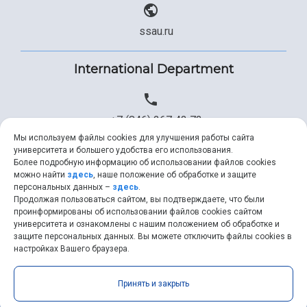
ssau.ru
International Department
+7 (846) 267 43 73
Мы используем файлы cookies для улучшения работы сайта
университета и большего удобства его использования.
Более подробную информацию об использовании файлов cookies
+7 (846) 334 57 22
можно найти
здесь
, наше положение об обработке и защите
персональных данных –
здесь
.
Продолжая пользоваться сайтом, вы подтверждаете, что были
проинформированы об использовании файлов cookies сайтом
университета и ознакомлены с нашим положением об обработке и
ssau@ssau.ru
защите персональных данных. Вы можете отключить файлы cookies в
настройках Вашего браузера.
Принять и закрыть
Samara University © 2026 |
ssau.ru
|
ssau@ssau.ru
|
RSS
|
API