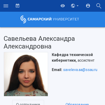
Савельева Александра
Александровна
Кафедра технической
кибернетики,
ассистент
Email:
saveleva.aa@ssau.ru
НАЗАД
О сотруднике
Образование