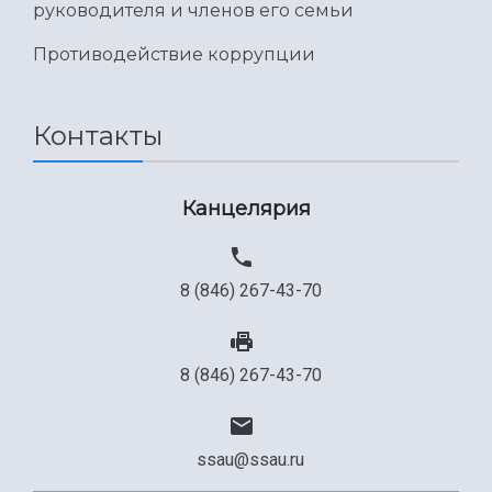
Международный межвузовский кампус
руководителя и членов его семьи
Сведения об образовательной организации
Противодействие коррупции
Официальные документы
Контакты
Канцелярия
8 (846) 267-43-70
8 (846) 267-43-70
ssau@ssau.ru