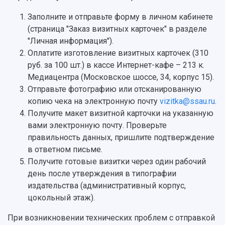
История
Главные новости
Почему я выбираю Самарский университет?
Основные научные направления
Заполните и отправьте форму в личном кабинете
Ключевые факты
Бортжурнал
Абитуриенту
Научные школы и ведущие научные коллектив
(страница "Заказ визитных карточек" в разделе
Рейтинги
Объявления
Бакалавриат и специалитет
Диссертационные советы
"Личная информация").
События
Магистратура
Подготовка научных кадров
Руководство
Оплатите изготовление визитных карточек (310
Аспирантура
Конкурс на замещение должностей научных
СМИ об университете
руб. за 100 шт.) в кассе Интернет-кафе – 213 к.
Наблюдательный совет
Формы обучения
работников
Медиацентра (Московское шоссе, 34, корпус 15).
Попечительский совет
Учебные планы
Научно-технический совет
Пресс-центр
Отправьте фотографию или отсканированную
Ученый совет
Дополнительное образование
Научные проекты и темы
копию чека на электронную почту
vizitka@ssau.ru
.
Газета "Полет"
Ректорат
Институты и факультеты
Получите макет визитной карточки на указанную
Газета "Самарский университет"
Кадровый резерв
Аспирантура и докторантура
вами электронную почту. Проверьте
Мы в соцсетях
Образовательные программы
правильность данных, пришлите подтверждение
Персоналии
Справочные материалы
в ответном письме.
Мультимедиа
Профессорско-преподавательский состав
Сотрудники и преподаватели
Получите готовые визитки через один рабочий
Научная инфраструктура
Расписание занятий
Заслуженные деятели
день после утверждения в типографии
Подкасты
Научно-исследовательские подразделения
издательства (административный корпус,
Структура университета
Стипендии
Структурная схема управления научно-
цокольный этаж).
Просветительский проект "Одержимы наукой
Институты и факультеты
исследовательской деятельностью
Тестирование иностранных граждан на
При возникновении технических проблем с отправкой
Кафедры
Материальная база
знание русского языка, истории России и