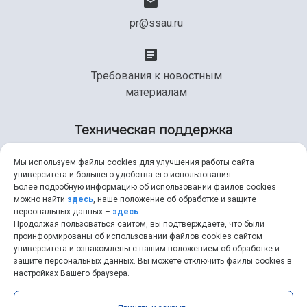
pr@ssau.ru
Требования к новостным
материалам
Техническая поддержка
Мы используем файлы cookies для улучшения работы сайта
университета и большего удобства его использования.
+7 (846) 267-49-99
Более подробную информацию об использовании файлов cookies
можно найти
здесь
, наше положение об обработке и защите
персональных данных –
здесь
.
Продолжая пользоваться сайтом, вы подтверждаете, что были
help@ssau.ru
проинформированы об использовании файлов cookies сайтом
университета и ознакомлены с нашим положением об обработке и
защите персональных данных. Вы можете отключить файлы cookies в
настройках Вашего браузера.
Самарский университет © 2026 |
ssau.ru
|
ssau@ssau.ru
|