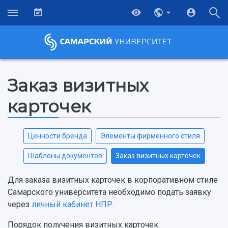
Заказ визитных
карточек
Ценности бренда
Элементы фирменного стиля
Шаблоны документов
Заказ визитных карточек
Для заказа визитных карточек в корпоративном стиле
Самарского университета необходимо подать заявку
через
личный кабинет НПР
.
НАЗАД
Об университете
Новости
Образование
Научно-исследовательская деятельность
Порядок получения визитных карточек: