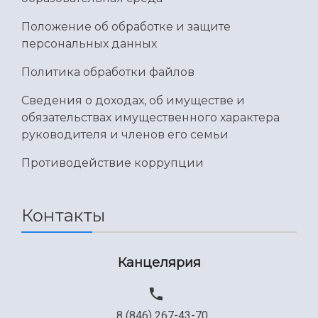
Умный дом бабочек
Международный межвузовский кампус
Положение об обработке и защите
персональных данных
Сведения об образовательной организации
Политика обработки файлов
Официальные документы
Сведения о доходах, об имуществе и
обязательствах имущественного характера
руководителя и членов его семьи
Противодействие коррупции
Контакты
Канцелярия
8 (846) 267-43-70