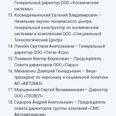
Подкасты
Генеральный директор ООО «Космические
Научно-исследовательские подразделения
Структура университета
Стипендии
системы»
Структурная схема управления научно-
Просветительский проект "Одержимы наукой
Космодемьянский Евгений Владимирович –
Институты и факультеты
исследовательской деятельностью
Тестирование иностранных граждан на
Начальник научно-технического центра,
Кафедры
Материальная база
знание русского языка, истории России и
генеральный конструктор по космическим
Научные подразделения
Подразделения научного обслуживания
основ законодательства РФ
системам и комплексам ООО «Специальный
Отделы и службы
Организационные документы
Технологический Центр»
Общественные организации
Платные образовательные услуги
Результаты научно-исследовательской
Линник Светлана Анатольевна – Генеральный
Институт искусственного интеллекта
Скидки на обучение
деятельности
директор ООО «Пегас-Агро»
Инжиниринговый центр
Научно-технические разработки
Ломакин Виктор Борисович – Председатель
Подготовительные курсы
Аграрный карбоновый полигон
Конкурсы научных проектов и грантов
Совета директоров ООО «Парус»
Архив
Областной конкурс "Молодой учёный"
Библиотека
Михаленко Дмитрий Геннадьевич – Вице-
Фирменный стиль
Отчеты о научно-исследовательской
президент по персоналу и социальной политике
Видеолекции
деятельности
АО «АВТОВАЗ»
Устойчивое развитие
Журналы Самарского университета
Моршанский Сергей Вениаминович – Директор
Противодействие COVID-19
Научные конференции
ООО «ТЕСВЕЛ»
Кампус
Патенты
Сидоров Андрей Анатольевич – Председатель
3D-тур по университету
Публикации и издания
совета директоров группы компаний «СМС-
Музеи
Отчеты о проведенных конференциях
Автоматизация»