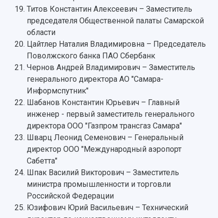
Учебный аэродром
Титов Константин Алексеевич – Заместитель
Центр истории авиационных двигателей
председателя Общественной палаты Самарской
Ботанический сад
области
Умный дом бабочек
Цайтлер Наталия Владимировна – Председатель
Международный межвузовский кампус
Поволжского банка ПАО Сбербанк
Чернов Андрей Владимирович – Заместитель
Сведения об образовательной организации
генерального директора АО "Самара-
Информспутник"
Официальные документы
Шабанов Константин Юрьевич – Главный
инженер - первый заместитель генерального
директора ООО "Газпром трансгаз Самара"
Шварц Леонид Семенович – Генеральный
директор ООО "Международный аэропорт
Сабетта"
Шпак Василий Викторович – Заместитель
министра промышленности и торговли
Российской Федерации
Юзифович Юрий Васильевич – Технический