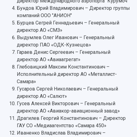
директор Международного аэропорта "Курумоч"
Бундов Юрий Владимирович – Директор группы
компаний ООО "АНИОН"
НАЗАД
Бурцев Сегрей Геннадьевич – Генеральный
Об университете
Новости
Образование
Научно-исследовательская деятельность
директор АО «СМЗ»
История
Главные новости
Почему я выбираю Самарский университет?
Основные научные направления
Выдумлев Олег Иванович – Генеральный
Ключевые факты
Бортжурнал
Абитуриенту
Научные школы и ведущие научные коллектив
директор ПАО «ОДК-Кузнецов»
Рейтинги
Объявления
Бакалавриат и специалитет
Диссертационные советы
Гараев Денис Сергеевич – Генеральный
События
Магистратура
Подготовка научных кадров
директор АО «Авиаагрегат»
Руководство
Аспирантура
Конкурс на замещение должностей научных
Глебовицкий Максим Константинович –
СМИ об университете
Наблюдательный совет
Формы обучения
работников
Исполнительный директор АО «Металлист-
Попечительский совет
Учебные планы
Научно-технический совет
Самара»
Пресс-центр
Ученый совет
Дополнительное образование
Гусаров Сергей Николаевич – Генеральный
Научные проекты и темы
Газета "Полет"
Ректорат
директор АО «Салют»
Институты и факультеты
Газета "Самарский университет"
Гусев Алексей Викторович – Генеральный
Кадровый резерв
Аспирантура и докторантура
директор АО «Авиакор-авиационный завод»
Мы в соцсетях
Образовательные программы
Драгилев Георгий Константинович – Директор
Персоналии
Справочные материалы
Мультимедиа
ГАУ СО «Медиаагентство «Самара 450»
Профессорско-преподавательский состав
Сотрудники и преподаватели
Научная инфраструктура
Иваненко Владислав Владимирович –
Расписание занятий
Заслуженные деятели