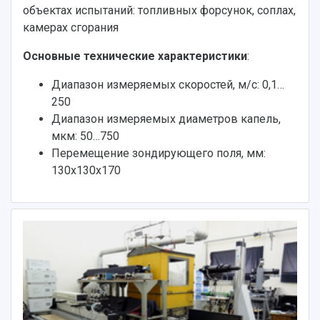
Фирменный стиль
Отчеты о научно-исследовательской
объектах испытаний: топливных форсунок, соплах,
Видеолекции
деятельности
камерах сгорания
Устойчивое развитие
Журналы Самарского университета
Противодействие COVID-19
Основные технические характеристики
:
Научные конференции
Кампус
Патенты
Диапазон измеряемых скоростей, м/с: 0,1…
3D-тур по университету
Публикации и издания
250
Музеи
Отчеты о проведенных конференциях
Диапазон измеряемых диаметров капель,
Учебный аэродром
мкм: 50…750
Центр истории авиационных двигателей
Перемещение зондирующего поля, мм:
Ботанический сад
130х130х170
Умный дом бабочек
Международный межвузовский кампус
Сведения об образовательной организации
Официальные документы