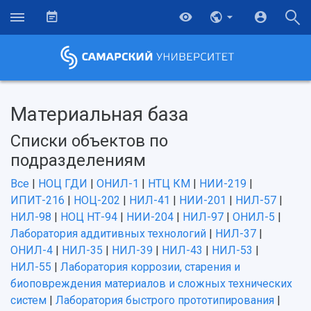
Материальная база
Списки объектов по
подразделениям
Все
|
НОЦ ГДИ
|
ОНИЛ-1
|
НТЦ КМ
|
НИИ-219
|
ИПИТ-216
|
НОЦ-202
|
НИЛ-41
|
НИИ-201
|
НИЛ-57
|
НИЛ-98
|
НОЦ НТ-94
|
НИИ-204
|
НИЛ-97
|
ОНИЛ-5
|
Лаборатория аддитивных технологий
|
НИЛ-37
|
ОНИЛ-4
|
НИЛ-35
|
НИЛ-39
|
НИЛ-43
|
НИЛ-53
|
НИЛ-55
|
Лаборатория коррозии, старения и
биоповреждения материалов и сложных технических
систем
|
Лаборатория быстрого прототипирования
|