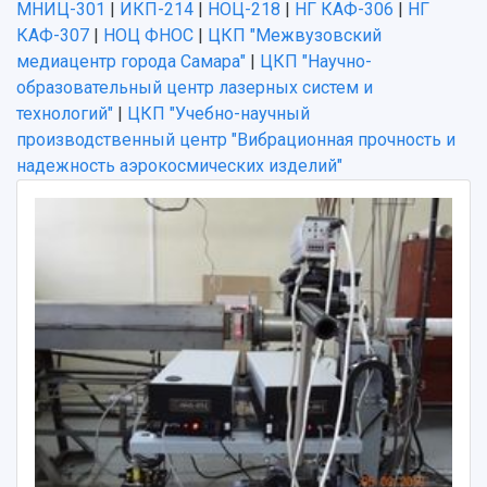
МНИЦ-301
|
ИКП-214
|
НОЦ-218
|
НГ КАФ-306
|
НГ
КАФ-307
|
НОЦ ФНОС
|
ЦКП "Межвузовский
медиацентр города Самара"
|
ЦКП "Научно-
образовательный центр лазерных систем и
технологий"
|
ЦКП "Учебно-научный
производственный центр "Вибрационная прочность и
надежность аэрокосмических изделий"