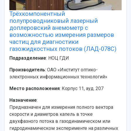
Дополнительное образование
Научные проекты и темы
Газета "Полет"
Ректорат
Институты и факультеты
Газета "Самарский университет"
Трёхкомпонентный
Кадровый резерв
Аспирантура и докторантура
полупроводниковый лазерный
Мы в соцсетях
Образовательные программы
доплеровский анемометр с
Персоналии
Справочные материалы
возможностью измерения размеров
Мультимедиа
Профессорско-преподавательский состав
Сотрудники и преподаватели
частиц для диагностики
Научная инфраструктура
Расписание занятий
Заслуженные деятели
газожидкостных потоков (ЛАД-078С)
Подкасты
Научно-исследовательские подразделения
Структура университета
Стипендии
Подразделение
: НОЦ ГДИ
Структурная схема управления научно-
Просветительский проект "Одержимы наукой
Институты и факультеты
исследовательской деятельностью
Производитель
: ОАО «Институт оптико-
Тестирование иностранных граждан на
Кафедры
Материальная база
знание русского языка, истории России и
электронных информационных технологий»
Научные подразделения
Подразделения научного обслуживания
основ законодательства РФ
Отделы и службы
Организационные документы
Место расположения
: Корпус 11, ауд. 207
Общественные организации
Платные образовательные услуги
Результаты научно-исследовательской
Назначение
:
Институт искусственного интеллекта
Скидки на обучение
деятельности
Предназначен для измерения полного вектора
Инжиниринговый центр
Научно-технические разработки
скорости и диаметров капель в точке
Подготовительные курсы
Аграрный карбоновый полигон
Конкурсы научных проектов и грантов
двухфазного потока в газодинамическом или
Архив
Областной конкурс "Молодой учёный"
Библиотека
гидродинамическом эксперименте на различных