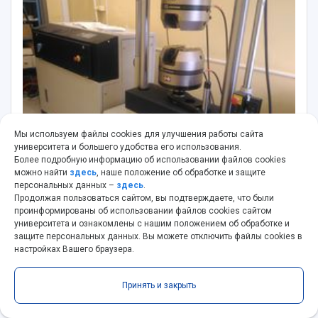
Мы используем файлы cookies для улучшения работы сайта
университета и большего удобства его использования.
Более подробную информацию об использовании файлов cookies
можно найти
здесь
, наше положение об обработке и защите
персональных данных –
здесь
.
Универсальная испытательная машина
Продолжая пользоваться сайтом, вы подтверждаете, что были
Instron 8802
проинформированы об использовании файлов cookies сайтом
университета и ознакомлены с нашим положением об обработке и
Подразделение
: ЦКП "Учебно-научный
защите персональных данных. Вы можете отключить файлы cookies в
производственный центр "Вибрационная
настройках Вашего браузера.
прочность и надежность аэрокосмических
изделий"
Принять и закрыть
Производитель
: Instron®