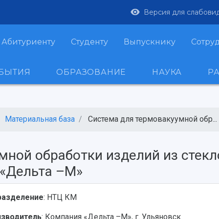
Версия для слабови
Абитуриенту
Студенту
Выпускнику
Сотру
ОБЫТИЯ
ОБРАЗОВАНИЕ
НАУКА
Р
Материальная база
Система для термовакуумной обр...
мной обработки изделий из стекл
 «Дельта –М»
разделение
: НТЦ КМ
изводитель
: Компания «Дельта –М», г. Ульяновск