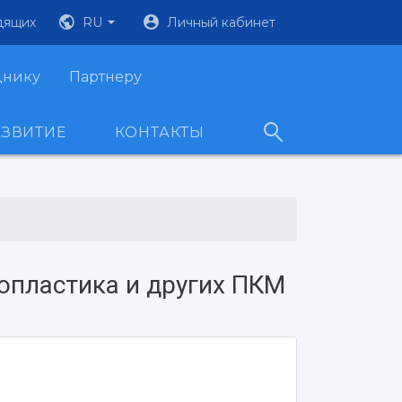
дящих
RU
Личный кабинет
днику
Партнеру
АЗВИТИЕ
КОНТАКТЫ
опластика и других ПКМ