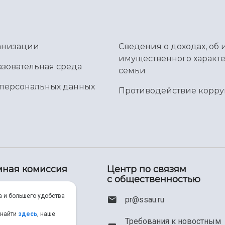
ганизации
Сведения о доходах, об 
имущественного характе
зовательная среда
семьи
 персональных данных
Противодействие корр
ная комиссия
Центр по связям
с общественностью
(800) 550-34-35
а и большего удобства
pr@ssau.ru
(846) 267-48-67
 найти
здесь
, наше
Требования к новостным