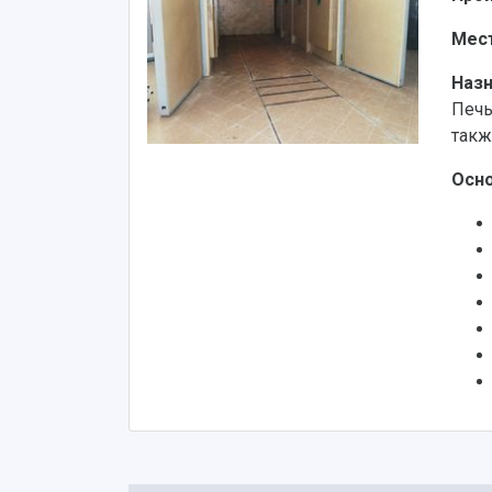
Мес
Наз
Печь
такж
Осно