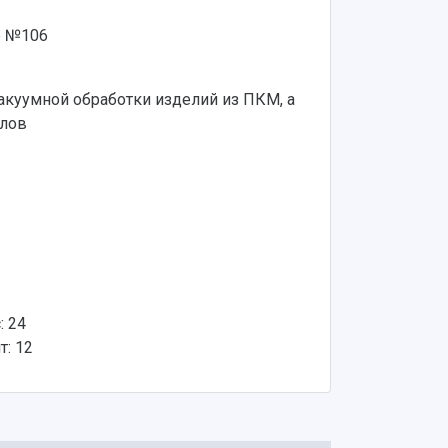
е №106
куумной обработки изделий из ПКМ, а
алов
: 24
: 12