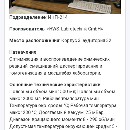
История
Главные новости
Почему я выбираю Самарский университет?
Основные научные направления
Ключевые факты
Бортжурнал
Абитуриенту
Научные школы и ведущие научные коллектив
Подразделение
: ИКП-214
Рейтинги
Объявления
Бакалавриат и специалитет
Диссертационные советы
События
Магистратура
Подготовка научных кадров
Производитель
: «HWS-Labrotechnik GmbH»
Руководство
Аспирантура
Конкурс на замещение должностей научных
СМИ об университете
Наблюдательный совет
Место расположения
: Корпус 3, аудитория 32
Формы обучения
работников
Попечительский совет
Учебные планы
Научно-технический совет
Пресс-центр
Назначение
:
Ученый совет
Дополнительное образование
Оптимизация и воспроизведение химических
Научные проекты и темы
Газета "Полет"
Ректорат
реакций, смешиваний, диспергирование и
Институты и факультеты
Газета "Самарский университет"
Кадровый резерв
Аспирантура и докторантура
гомогенизация в масштабах лаборатории.
Мы в соцсетях
Образовательные программы
Основные технические характеристики
:
Персоналии
Справочные материалы
Мультимедиа
Полезный объем мин.: 500 мл; Полезный объем
Профессорско-преподавательский состав
Сотрудники и преподаватели
Научная инфраструктура
макс.: 2000 мл; Рабочая температура мин.:
Расписание занятий
Заслуженные деятели
Подкасты
Температура окр. среды °C; Рабочая температура
Научно-исследовательские подразделения
Структура университета
Стипендии
макс.: 230 °C; Досягаемый вакуум: 25 мБар;
Структурная схема управления научно-
Просветительский проект "Одержимы наукой
Диапазон вращающего момента: 8 - 290 об/мин;
Институты и факультеты
исследовательской деятельностью
Тестирование иностранных граждан на
Допустимая температура окружающей среды: 5 -
Кафедры
Материальная база