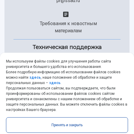
pr@ssau.ru
Требования к новостным
материалам
Техническая поддержка
Мы используем файлы cookies для улучшения работы сайта
университета и большего удобства его использования.
+7 (846) 267-49-99
Более подробную информацию об использовании файлов cookies
можно найти
здесь
, наше положение об обработке и защите
персональных данных –
здесь
.
Продолжая пользоваться сайтом, вы подтверждаете, что были
help@ssau.ru
проинформированы об использовании файлов cookies сайтом
университета и ознакомлены с нашим положением об обработке и
защите персональных данных. Вы можете отключить файлы cookies в
настройках Вашего браузера.
Самарский университет © 2026 |
ssau.ru
|
ssau@ssau.ru
Принять и закрыть
|
RSS
|
API