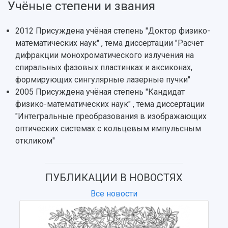
Учёные степени и звания
НАЗАД
Об университете
Новости
Образование
Научно-исследовательская деятельность
2012 Присуждена учёная степень "Доктор физико-
История
Главные новости
Почему я выбираю Самарский университет?
Основные научные направления
математических наук" , тема диссертации "Расчет
Ключевые факты
Бортжурнал
Абитуриенту
Научные школы и ведущие научные коллектив
дифракции монохроматического излучения на
Рейтинги
Объявления
Бакалавриат и специалитет
Диссертационные советы
спиральных фазовых пластинках и аксиконах,
События
Магистратура
Подготовка научных кадров
Руководство
формирующих сингулярные лазерные пучки"
Аспирантура
Конкурс на замещение должностей научных
СМИ об университете
2005 Присуждена учёная степень "Кандидат
Наблюдательный совет
Формы обучения
работников
физико-математических наук" , тема диссертации
Попечительский совет
Учебные планы
Научно-технический совет
Пресс-центр
"Интегральные преобразования в изображающих
Ученый совет
Дополнительное образование
Научные проекты и темы
оптических системах с кольцевым импульсным
Газета "Полет"
Ректорат
Институты и факультеты
откликом"
Газета "Самарский университет"
Кадровый резерв
Аспирантура и докторантура
Мы в соцсетях
Образовательные программы
Персоналии
Справочные материалы
ПУБЛИКАЦИИ В НОВОСТЯХ
Мультимедиа
Профессорско-преподавательский состав
Сотрудники и преподаватели
Все новости
Научная инфраструктура
Расписание занятий
Заслуженные деятели
Подкасты
Научно-исследовательские подразделения
Структура университета
Стипендии
Структурная схема управления научно-