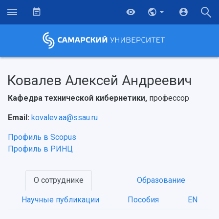
Ковалев Алексей Андреевич
Кафедра технической кибернетики,
профессор
Email:
kovalev.aa@ssau.ru
Профиль в Scopus
Профиль в РИНЦ
О сотруднике
Образование
Научные публикации
Пособия
EN