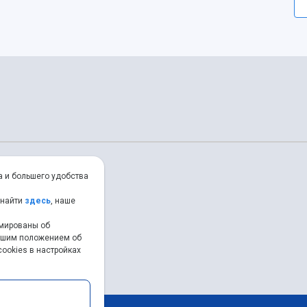
а и большего удобства
 найти
здесь
, наше
рмированы об
нашим положением об
ookies в настройках