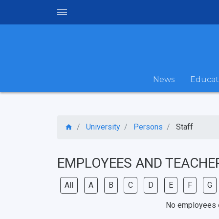
News
Educat
University
Persons
Staff
EMPLOYEES AND TEACHE
All
A
B
C
D
E
F
G
No employees el