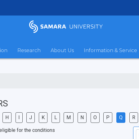
ion
Research
About Us
Information & Service
RS
H
I
J
K
L
M
N
O
P
Q
R
igible for the conditions