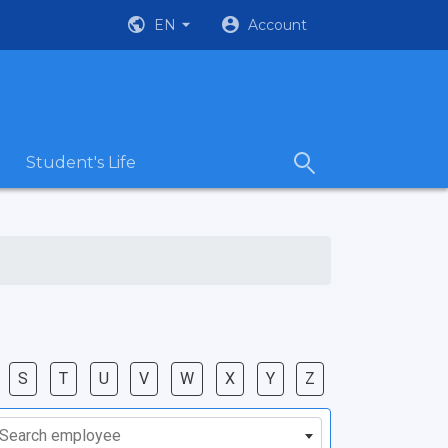
EN
Account
Student's Life
S
T
U
V
W
X
Y
Z
Search employee