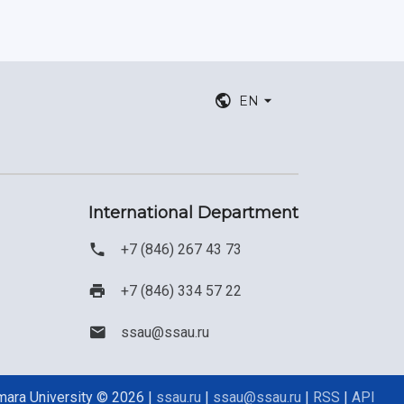
EN
International Department
+7 (846) 267 43 73
+7 (846) 334 57 22
ssau@ssau.ru
ara University © 2026 |
ssau.ru
|
ssau@ssau.ru
|
RSS
|
API