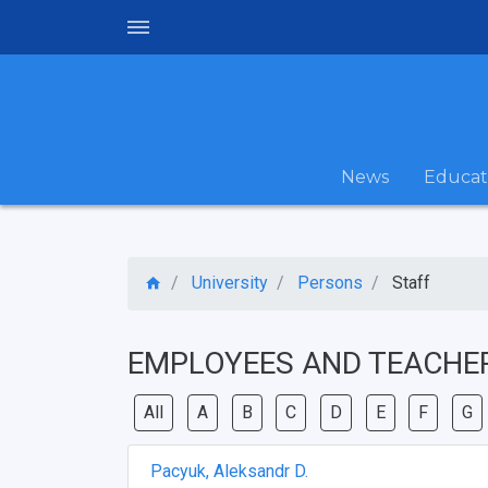
News
Educat
University
Persons
Staff
EMPLOYEES AND TEACHE
All
A
B
C
D
E
F
G
Pacyuk, Aleksandr D.