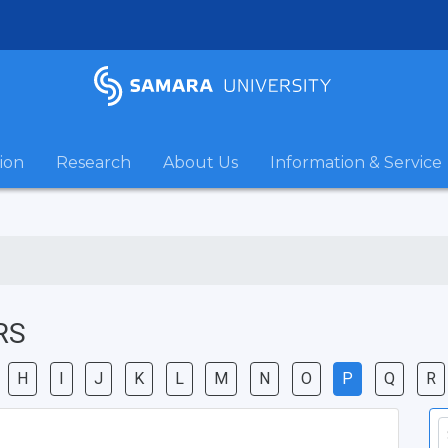
ion
Research
About Us
Information & Service
RS
H
I
J
K
L
M
N
O
P
Q
R