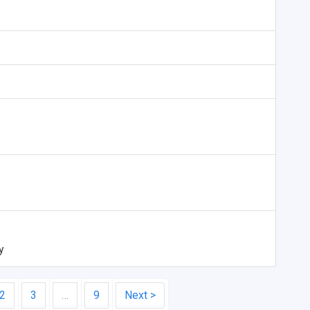
y
2
3
…
9
Next >