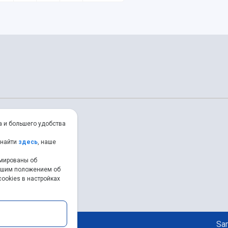
а и большего удобства
 найти
здесь
, наше
рмированы об
нашим положением об
ookies в настройках
Sam