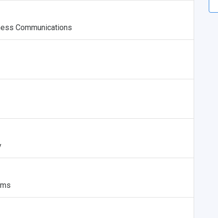
iness Communications
y
ems