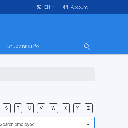
EN
Account
Student's Life
S
T
U
V
W
X
Y
Z
Search employee