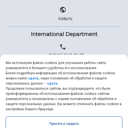
ssau.ru
International Department
+7 (846) 267 43 73
Мы используем файлы cookies для улучшения работы сайта
университета и большего удобства его использования.
Более подробную информацию об использовании файлов cookies
+7 (846) 334 57 22
можно найти
здесь
, наше положение об обработке и защите
персональных данных –
здесь
.
Продолжая пользоваться сайтом, вы подтверждаете, что были
проинформированы об использовании файлов cookies сайтом
университета и ознакомлены с нашим положением об обработке и
ssau@ssau.ru
защите персональных данных. Вы можете отключить файлы cookies в
настройках Вашего браузера.
Принять и закрыть