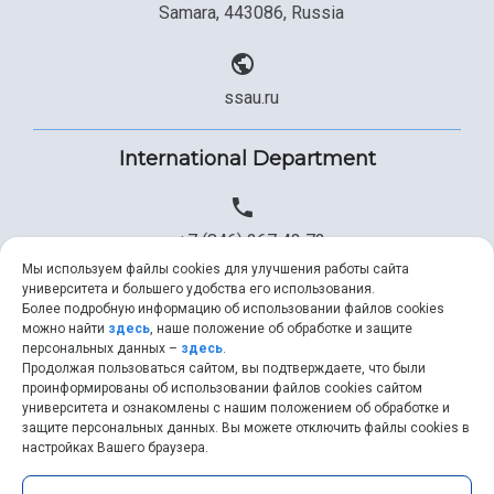
Samara, 443086, Russia
ssau.ru
International Department
+7 (846) 267 43 73
Мы используем файлы cookies для улучшения работы сайта
университета и большего удобства его использования.
Более подробную информацию об использовании файлов cookies
+7 (846) 334 57 22
можно найти
здесь
, наше положение об обработке и защите
персональных данных –
здесь
.
Продолжая пользоваться сайтом, вы подтверждаете, что были
проинформированы об использовании файлов cookies сайтом
университета и ознакомлены с нашим положением об обработке и
ssau@ssau.ru
защите персональных данных. Вы можете отключить файлы cookies в
настройках Вашего браузера.