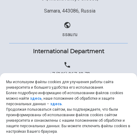
Samara, 443086, Russia
ssau.ru
International Department
+7 (846) 267 43 73
Мы используем файлы cookies для улучшения работы сайта
университета и большего удобства его использования.
Более подробную информацию об использовании файлов cookies
+7 (846) 334 57 22
можно найти
здесь
, наше положение об обработке и защите
персональных данных –
здесь
.
Продолжая пользоваться сайтом, вы подтверждаете, что были
проинформированы об использовании файлов cookies сайтом
университета и ознакомлены с нашим положением об обработке и
ssau@ssau.ru
защите персональных данных. Вы можете отключить файлы cookies в
настройках Вашего браузера.