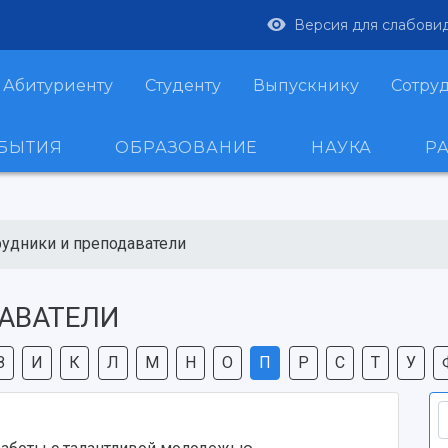
Версия для слабови
Абитуриенту
Студенту
Выпускнику
Сотру
ОБЫТИЯ
ОБРАЗОВАНИЕ
НАУКА
Р
рудники и преподаватели
АВАТЕЛИ
З
И
К
Л
М
Н
О
П
Р
С
Т
У