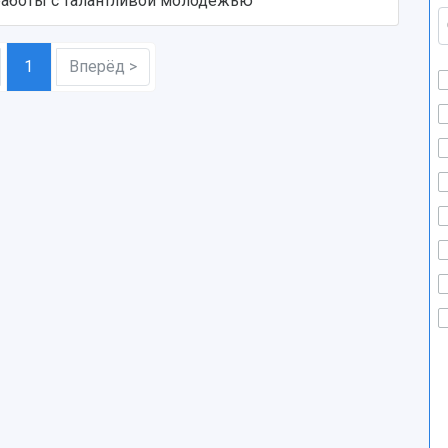
работы с талантливой молодежью
1
Вперёд >