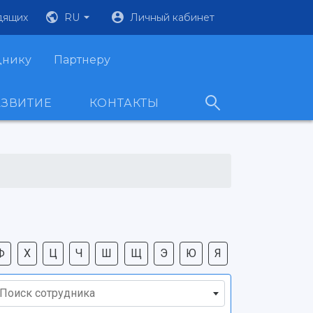
дящих
RU
Личный кабинет
днику
Партнеру
АЗВИТИЕ
КОНТАКТЫ
Ф
Х
Ц
Ч
Ш
Щ
Э
Ю
Я
Поиск сотрудника