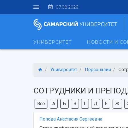
07.08.2026
УНИВЕРСИТЕТ
НОВОСТИ И С
Университет
Персоналии
Сот
СОТРУДНИКИ И ПРЕПОД
Все
А
Б
В
Г
Д
Е
Ж
Попова Анастасия Сергеевна