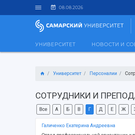
08.08.2026
УНИВЕРСИТЕТ
НОВОСТИ И С
Университет
Персоналии
Сот
СОТРУДНИКИ И ПРЕПОД
Все
А
Б
В
Г
Д
Е
Ж
Галиченко Екатерина Андреевна