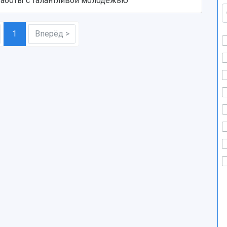
работы с талантливой молодежью
1
Вперёд >