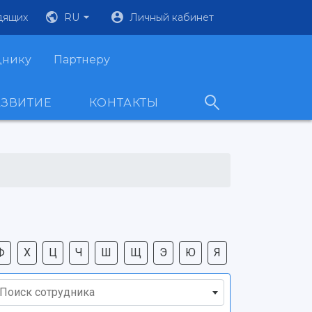
дящих
RU
Личный кабинет
днику
Партнеру
АЗВИТИЕ
КОНТАКТЫ
Ф
Х
Ц
Ч
Ш
Щ
Э
Ю
Я
Поиск сотрудника