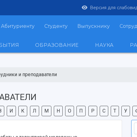
Версия для слабови
Абитуриенту
Студенту
Выпускнику
Сотру
ОБЫТИЯ
ОБРАЗОВАНИЕ
НАУКА
Р
рудники и преподаватели
АВАТЕЛИ
З
И
К
Л
М
Н
О
П
Р
С
Т
У