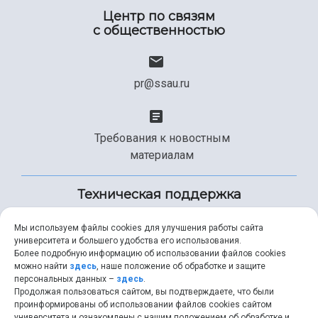
Центр по связям
с общественностью
pr@ssau.ru
Требования к новостным
материалам
Техническая поддержка
Мы используем файлы cookies для улучшения работы сайта
университета и большего удобства его использования.
+7 (846) 267-49-99
Более подробную информацию об использовании файлов cookies
можно найти
здесь
, наше положение об обработке и защите
персональных данных –
здесь
.
Продолжая пользоваться сайтом, вы подтверждаете, что были
help@ssau.ru
проинформированы об использовании файлов cookies сайтом
университета и ознакомлены с нашим положением об обработке и