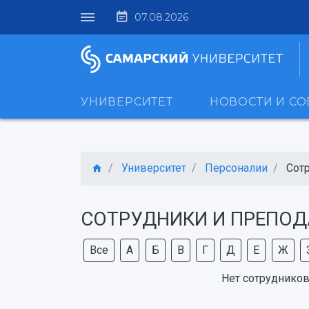
07.08.2026
УНИВЕРСИТЕТ
НОВОСТИ И С
Университет
Персоналии
Сот
СОТРУДНИКИ И ПРЕПОД
Все
А
Б
В
Г
Д
Е
Ж
Нет сотрудников