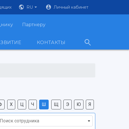
дящих
RU
Личный кабинет
днику
Партнеру
АЗВИТИЕ
КОНТАКТЫ
Ф
Х
Ц
Ч
Ш
Щ
Э
Ю
Я
Поиск сотрудника