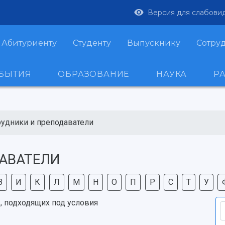
Версия для слабови
Абитуриенту
Студенту
Выпускнику
Сотру
ОБЫТИЯ
ОБРАЗОВАНИЕ
НАУКА
Р
рудники и преподаватели
АВАТЕЛИ
З
И
К
Л
М
Н
О
П
Р
С
Т
У
, подходящих под условия