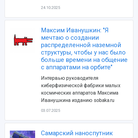
Видеолекции
деятельности
24.10.2025
Устойчивое развитие
Журналы Самарского университета
Противодействие COVID-19
Научные конференции
Кампус
Патенты
Максим Иванушкин: "Я
3D-тур по университету
Публикации и издания
мечтаю о создании
Музеи
Отчеты о проведенных конференциях
распределенной наземной
Учебный аэродром
структуры, чтобы у нас было
Центр истории авиационных двигателей
больше времени на общение
Ботанический сад
с аппаратами на орбите"
Умный дом бабочек
Интервью руководителя
Международный межвузовский кампус
киберфизической фабрики малых
Сведения об образовательной организации
космических аппаратов Максима
Иванушкина изданию sobaka.ru
Официальные документы
03.07.2025
Самарский наноспутник