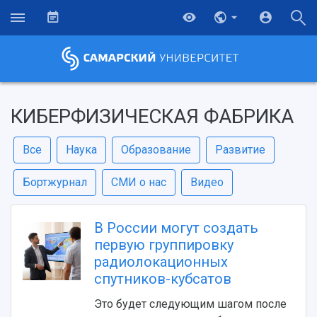
КИБЕРФИЗИЧЕСКАЯ ФАБРИКА
Все
Наука
Образование
Развитие
Бортжурнал
СМИ о нас
Видео
В России могут создать
первую группировку
радиолокационных
спутников-кубсатов
Это будет следующим шагом после