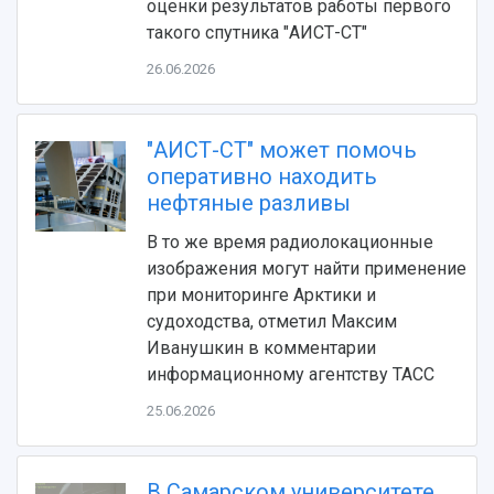
оценки результатов работы первого
такого спутника "АИСТ-СТ"
26.06.2026
"АИСТ-СТ" может помочь
оперативно находить
нефтяные разливы
НАЗАД
В то же время радиолокационные
Об университете
Новости
Образование
Научно-исследовательская деятельность
изображения могут найти применение
при мониторинге Арктики и
История
Главные новости
Почему я выбираю Самарский университет?
Основные научные направления
судоходства, отметил Максим
Ключевые факты
Бортжурнал
Абитуриенту
Научные школы и ведущие научные коллектив
Иванушкин в комментарии
Рейтинги
Объявления
Бакалавриат и специалитет
Диссертационные советы
информационному агентству ТАСС
События
Магистратура
Подготовка научных кадров
Руководство
Аспирантура
Конкурс на замещение должностей научных
25.06.2026
СМИ об университете
Наблюдательный совет
Формы обучения
работников
Попечительский совет
Учебные планы
Научно-технический совет
Пресс-центр
Ученый совет
Дополнительное образование
В Самарском университете