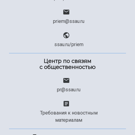
priem@ssau.ru
ssau.ru/priem
Центр по связям
с общественностью
pr@ssau.ru
Требования к новостным
материалам