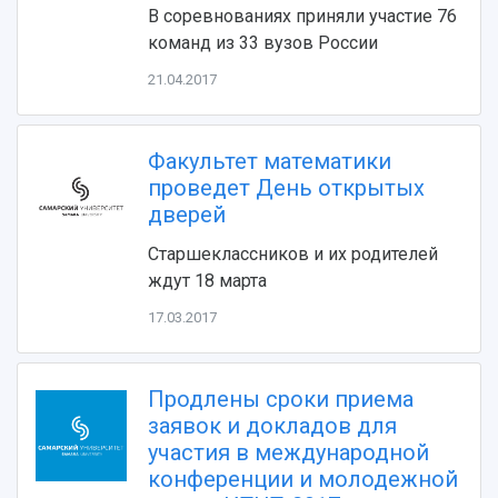
В соревнованиях приняли участие 76
команд из 33 вузов России
21.04.2017
Факультет математики
НАЗАД
проведет День открытых
Об университете
Новости
Образование
Научно-исследовательская деятельность
дверей
История
Главные новости
Почему я выбираю Самарский университет?
Основные научные направления
Старшеклассников и их родителей
Ключевые факты
Бортжурнал
Абитуриенту
Научные школы и ведущие научные коллектив
ждут 18 марта
Рейтинги
Объявления
Бакалавриат и специалитет
Диссертационные советы
События
Магистратура
Подготовка научных кадров
17.03.2017
Руководство
Аспирантура
Конкурс на замещение должностей научных
СМИ об университете
Наблюдательный совет
Формы обучения
работников
Попечительский совет
Продлены сроки приема
Учебные планы
Научно-технический совет
Пресс-центр
Ученый совет
заявок и докладов для
Дополнительное образование
Научные проекты и темы
Газета "Полет"
Ректорат
участия в международной
Институты и факультеты
Газета "Самарский университет"
конференции и молодежной
Кадровый резерв
Аспирантура и докторантура