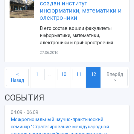
Противодействие COVID-19
создан институт
Научные конференции
Кампус
информатики, математики и
Патенты
электроники
3D-тур по университету
Публикации и издания
Музеи
Отчеты о проведенных конференциях
В его состав вошли факультеты
Учебный аэродром
информатики, математики,
Центр истории авиационных двигателей
электроники и приборостроения
Ботанический сад
27.06.2016
Умный дом бабочек
Международный межвузовский кампус
Сведения об образовательной организации
<
1
…
10
11
12
Вперёд
Назад
>
Официальные документы
СОБЫТИЯ
04.09 - 06.09
Межрегиональный научно-практический
семинар "Стратегирование международной
деятельности российских университетов в