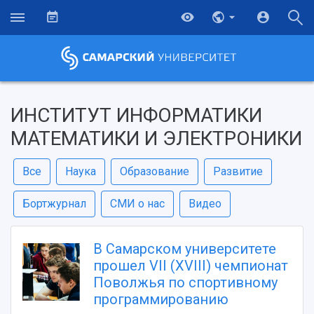
ИНСТИТУТ ИНФОРМАТИКИ
МАТЕМАТИКИ И ЭЛЕКТРОНИКИ
Все
Наука
Образование
Развитие
Бортжурнал
СМИ о нас
Видео
В Самарском университете
прошел VII (XVIII) чемпионат
Поволжья по спортивному
программированию