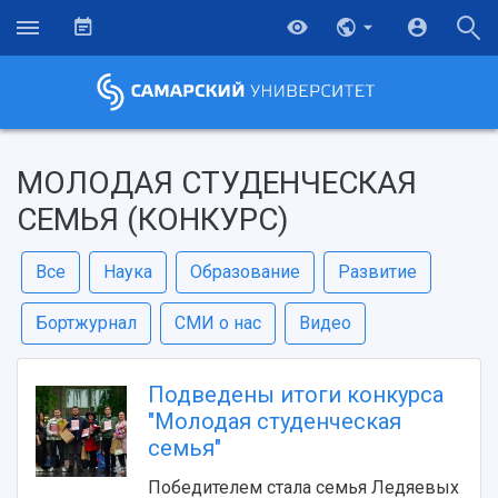
МОЛОДАЯ СТУДЕНЧЕСКАЯ
СЕМЬЯ (КОНКУРС)
Все
Наука
Образование
Развитие
Бортжурнал
СМИ о нас
Видео
Подведены итоги конкурса
"Молодая студенческая
семья"
Победителем стала семья Ледяевых