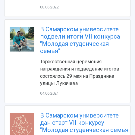
08.06.2022
В Самарском университете
подвели итоги VII конкурса
"Молодая студенческая
семья"
НАЗАД
Торжественная церемония
Об университете
Новости
Образование
Научно-исследовательская деятельность
награждения и подведение итогов
состоялось 29 мая на Празднике
История
Главные новости
Почему я выбираю Самарский университет?
Основные научные направления
улицы Лукачева
Ключевые факты
Бортжурнал
Абитуриенту
Научные школы и ведущие научные коллектив
Рейтинги
Объявления
Бакалавриат и специалитет
Диссертационные советы
04.06.2021
События
Магистратура
Подготовка научных кадров
Руководство
Аспирантура
Конкурс на замещение должностей научных
СМИ об университете
Наблюдательный совет
Формы обучения
работников
В Самарском университете
Попечительский совет
Учебные планы
Научно-технический совет
дан старт VII конкурсу
Пресс-центр
Ученый совет
Дополнительное образование
"Молодая студенческая семья
Научные проекты и темы
Газета "Полет"
Ректорат