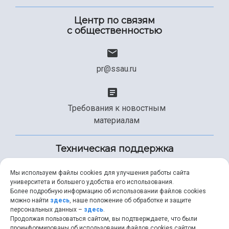
Центр по связям
с общественностью
pr@ssau.ru
Требования к новостным
материалам
Техническая поддержка
Мы используем файлы cookies для улучшения работы сайта
университета и большего удобства его использования.
+7 (846) 267-49-99
Более подробную информацию об использовании файлов cookies
можно найти
здесь
, наше положение об обработке и защите
персональных данных –
здесь
.
Продолжая пользоваться сайтом, вы подтверждаете, что были
help@ssau.ru
проинформированы об использовании файлов cookies сайтом