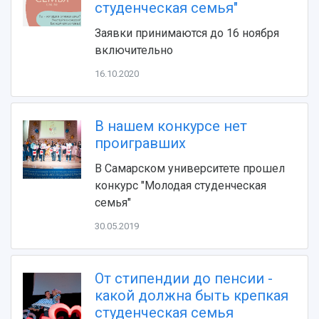
Видеолекции
деятельности
студенческая семья"
Устойчивое развитие
Журналы Самарского университета
Противодействие COVID-19
Заявки принимаются до 16 ноября
Научные конференции
Кампус
включительно
Патенты
3D-тур по университету
Публикации и издания
16.10.2020
Музеи
Отчеты о проведенных конференциях
Учебный аэродром
Центр истории авиационных двигателей
В нашем конкурсе нет
Ботанический сад
проигравших
Умный дом бабочек
В Самарском университете прошел
Международный межвузовский кампус
конкурс "Молодая студенческая
Сведения об образовательной организации
семья"
30.05.2019
Официальные документы
От стипендии до пенсии -
какой должна быть крепкая
студенческая семья