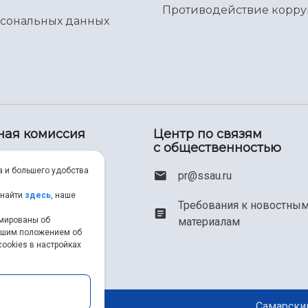
Противодействие корр
рсональных данных
ная комиссия
Центр по связям
с общественностью
00) 550-34-35
а и большего удобства
pr@ssau.ru
46) 267-48-67
 найти
здесь
, наше
Требования к новостны
рмированы об
материалам
em@ssau.ru
нашим положением об
ookies в настройках
.ru/priem
Самарский