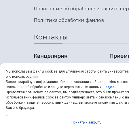
Положение об обработке и защите пе
Политика обработки файлов
Контакты
Канцелярия
Прием
8 (846) 267-43-70
8 (8
Мы используем файлы cookies для улучшения работы сайта университет
его использования.
8 (846) 267-43-70
8 (8
Более подробную информацию об использовании файлов cookies можно
положение об обработке и защите персональных данных –
здесь
.
Продолжая пользоваться сайтом, вы подтверждаете, что были проинфо
ssau@ssau.ru
pri
использовании файлов cookies сайтом университета и ознакомлены с 
обработке и защите персональных данных. Вы можете отключить файлы c
ssau
Вашего браузера.
Принять и закрыть