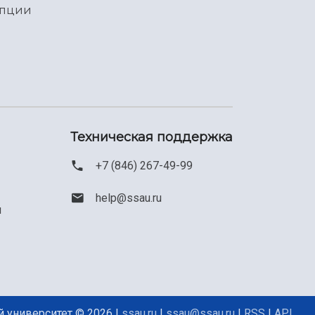
упции
Техническая поддержка
+7 (846) 267-49-99
help@ssau.ru
м
 университет © 2026 |
ssau.ru
|
ssau@ssau.ru
|
RSS
|
API