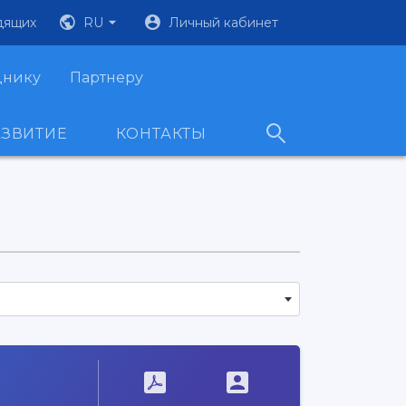
дящих
RU
Личный кабинет
днику
Партнеру
АЗВИТИЕ
КОНТАКТЫ