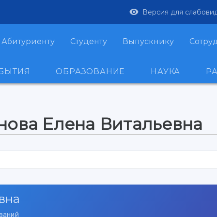
Версия для слабови
Абитуриенту
Студенту
Выпускнику
Сотру
ОБЫТИЯ
ОБРАЗОВАНИЕ
НАУКА
Р
нова Елена Витальевна
вна
ваний