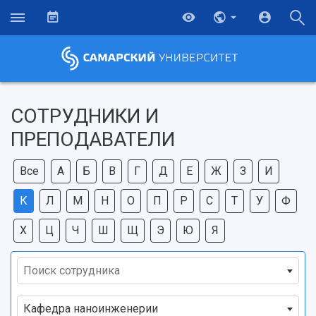
СОТРУДНИКИ И
ПРЕПОДАВАТЕЛИ
Все
А
Б
В
Г
Д
Е
Ж
З
И
К
Л
М
Н
О
П
Р
С
Т
У
Ф
Х
Ц
Ч
Ш
Щ
Э
Ю
Я
Поиск сотрудника
НАЗАД
Кафедра наноинженерии