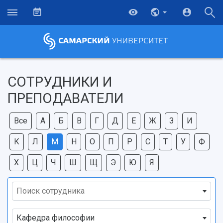
СОТРУДНИКИ И
ПРЕПОДАВАТЕЛИ
Все
А
Б
В
Г
Д
Е
Ж
З
И
К
Л
М
Н
О
П
Р
С
Т
У
Ф
Х
Ц
Ч
Ш
Щ
Э
Ю
Я
Поиск сотрудника
НАЗАД
Кафедра философии