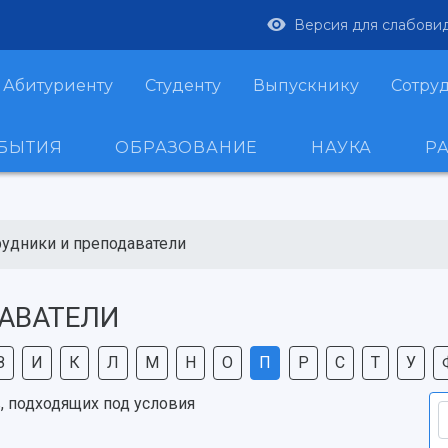
Версия для слабови
Абитуриенту
Студенту
Выпускнику
Сотру
ОБЫТИЯ
ОБРАЗОВАНИЕ
НАУКА
Р
рудники и преподаватели
АВАТЕЛИ
З
И
К
Л
М
Н
О
П
Р
С
Т
У
, подходящих под условия