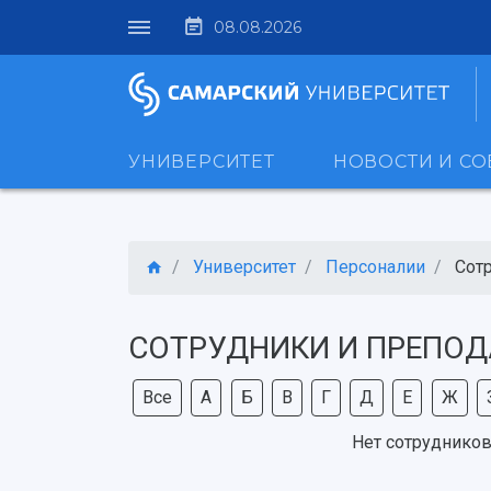
08.08.2026
УНИВЕРСИТЕТ
НОВОСТИ И С
Университет
Персоналии
Сот
СОТРУДНИКИ И ПРЕПОД
Все
А
Б
В
Г
Д
Е
Ж
Нет сотрудников