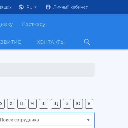
дящих
RU
Личный кабинет
днику
Партнеру
АЗВИТИЕ
КОНТАКТЫ
Ф
Х
Ц
Ч
Ш
Щ
Э
Ю
Я
Поиск сотрудника