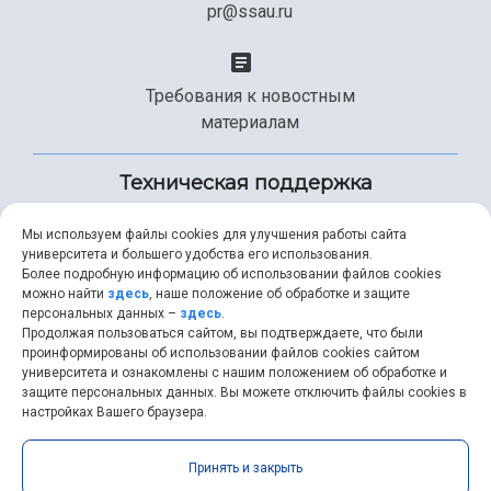
pr@ssau.ru
Требования к новостным
материалам
Техническая поддержка
Мы используем файлы cookies для улучшения работы сайта
университета и большего удобства его использования.
+7 (846) 267-49-99
Более подробную информацию об использовании файлов cookies
можно найти
здесь
, наше положение об обработке и защите
персональных данных –
здесь
.
Продолжая пользоваться сайтом, вы подтверждаете, что были
help@ssau.ru
проинформированы об использовании файлов cookies сайтом
университета и ознакомлены с нашим положением об обработке и
защите персональных данных. Вы можете отключить файлы cookies в
настройках Вашего браузера.
Самарский университет © 2026 |
ssau.ru
|
ssau@ssau.ru
|
Принять и закрыть
RSS
|
API