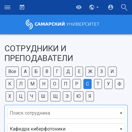
СОТРУДНИКИ И
ПРЕПОДАВАТЕЛИ
Все
А
Б
В
Г
Д
Е
Ж
З
И
К
Л
М
Н
О
П
Р
С
Т
У
Ф
Х
Ц
Ч
Ш
Щ
Э
Ю
Я
Поиск сотрудника
Кафедра киберфотоники