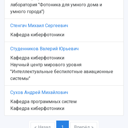
лаборатория "Фотоника для умного дома и
Центр истории авиационных двигателей
умного города")
Ботанический сад
Умный дом бабочек
Стенгач Михаил Сергеевич
Международный межвузовский кампус
Кафедра киберфотоники
Сведения об образовательной организации
Студенников Валерий Юрьевич
Официальные документы
Кафедра киберфотоники
Научный центр мирового уровня
"Интеллектуальные беспилотные авиационные
системы"
Сухов Андрей Михайлович
Кафедра программных систем
Кафедра киберфотоники
< Назад
1
Вперёд >