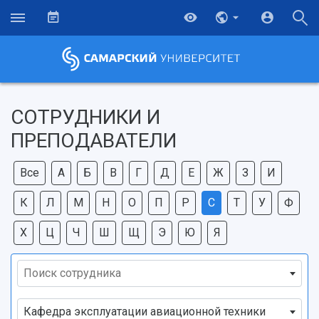
СОТРУДНИКИ И
ПРЕПОДАВАТЕЛИ
Все
А
Б
В
Г
Д
Е
Ж
З
И
К
Л
М
Н
О
П
Р
С
Т
У
Ф
Х
Ц
Ч
Ш
Щ
Э
Ю
Я
Поиск сотрудника
НАЗАД
Кафедра эксплуатации авиационной техники