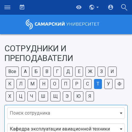
СОТРУДНИКИ И
ПРЕПОДАВАТЕЛИ
Все
А
Б
В
Г
Д
Е
Ж
З
И
К
Л
М
Н
О
П
Р
С
Т
У
Ф
Х
Ц
Ч
Ш
Щ
Э
Ю
Я
Поиск сотрудника
НАЗАД
Кафедра эксплуатации авиационной техники