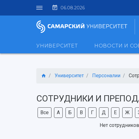
06.08.2026
УНИВЕРСИТЕТ
НОВОСТИ И С
Университет
Персоналии
Сот
СОТРУДНИКИ И ПРЕПОД
Все
А
Б
В
Г
Д
Е
Ж
Нет сотрудников