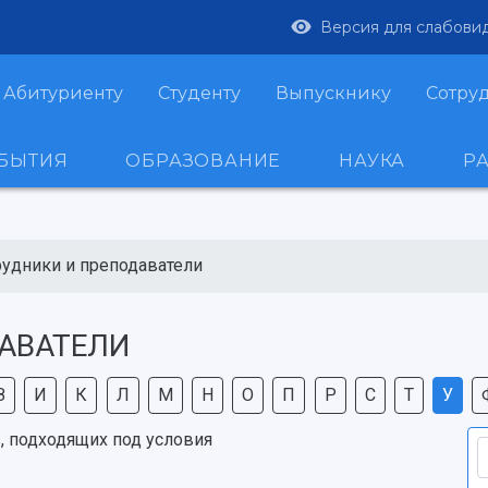
Версия для слабови
Абитуриенту
Студенту
Выпускнику
Сотру
ОБЫТИЯ
ОБРАЗОВАНИЕ
НАУКА
Р
рудники и преподаватели
АВАТЕЛИ
З
И
К
Л
М
Н
О
П
Р
С
Т
У
, подходящих под условия