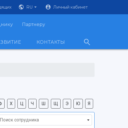
дящих
RU
Личный кабинет
днику
Партнеру
АЗВИТИЕ
КОНТАКТЫ
Ф
Х
Ц
Ч
Ш
Щ
Э
Ю
Я
Поиск сотрудника