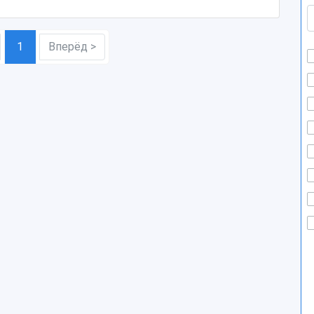
1
Вперёд >