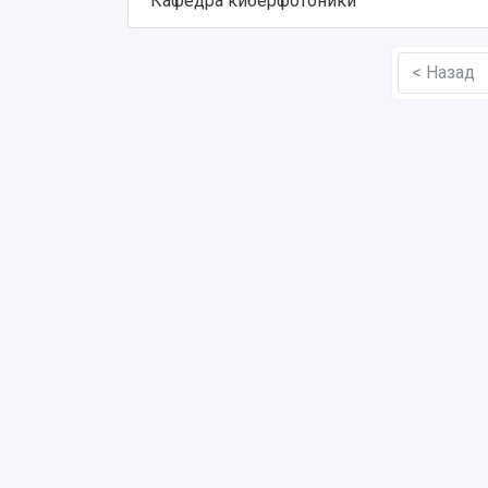
Кафедра киберфотоники
< Назад