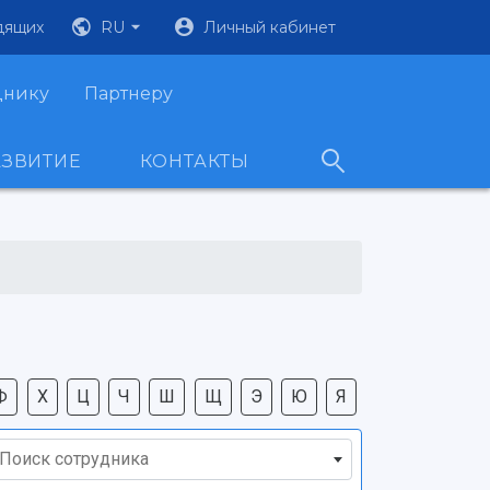
дящих
RU
Личный кабинет
днику
Партнеру
АЗВИТИЕ
КОНТАКТЫ
Ф
Х
Ц
Ч
Ш
Щ
Э
Ю
Я
Поиск сотрудника