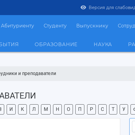
Версия для слабови
Абитуриенту
Студенту
Выпускнику
Сотру
ОБЫТИЯ
ОБРАЗОВАНИЕ
НАУКА
Р
рудники и преподаватели
АВАТЕЛИ
З
И
К
Л
М
Н
О
П
Р
С
Т
У