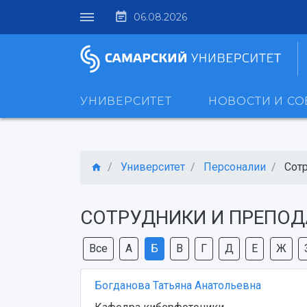
06.08.2026
УНИВЕРСИТЕТ
НОВОСТИ И С
Университет
Персоналии
Сот
СОТРУДНИКИ И ПРЕПОД
Все
А
Б
В
Г
Д
Е
Ж
Богданова Татьяна Анатольевна