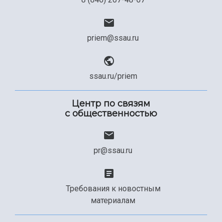
priem@ssau.ru
ssau.ru/priem
Центр по связям
с общественностью
pr@ssau.ru
Требования к новостным
материалам