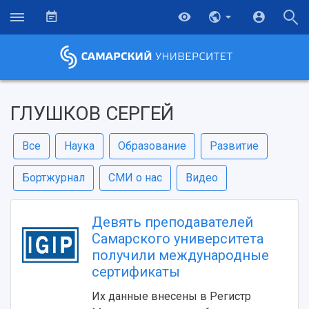
ГЛУШКОВ СЕРГЕЙ
Все
Наука
Образование
Развитие
Бортжурнал
СМИ о нас
Видео
Девять преподавателей
Самарского университета
получили международные
сертификаты
Их данные внесены в Регистр