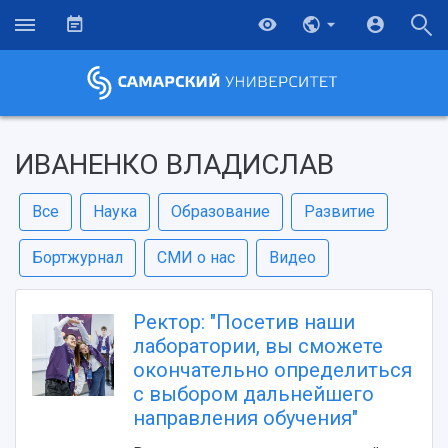
ИВАНЕНКО ВЛАДИСЛАВ
Все
Наука
Образование
Развитие
Бортжурнал
СМИ о нас
Видео
Ректор: "Посетив наши
лаборатории, вы сможете
окончательно определиться
с выбором дальнейшего
направления обучения"