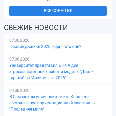
Музеи
Отчеты о проведенных конференциях
Учебный аэродром
ВСЕ СОБЫТИЯ
Центр истории авиационных двигателей
Ботанический сад
СВЕЖИЕ НОВОСТИ
Умный дом бабочек
Международный межвузовский кампус
07.08.2026
Сведения об образовательной организации
Первокурсники 2026 года – кто они?
Официальные документы
07.08.2026
Университет представил БПЛА для
агрохозяйственных работ и модель "Дрон-
гаража" на "Архипелаге 2026"
04.08.2026
В Самарском университете им. Королёва
состоялся профориентационный фестиваль
"Последняя миля"