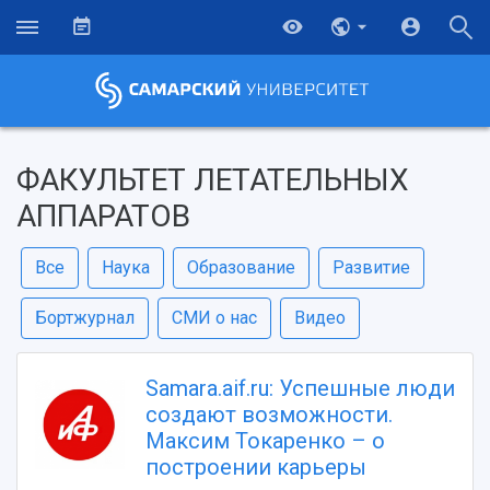
ФАКУЛЬТЕТ ЛЕТАТЕЛЬНЫХ
АППАРАТОВ
Все
Наука
Образование
Развитие
Бортжурнал
СМИ о нас
Видео
Samara.aif.ru: Успешные люди
создают возможности.
Максим Токаренко – о
построении карьеры