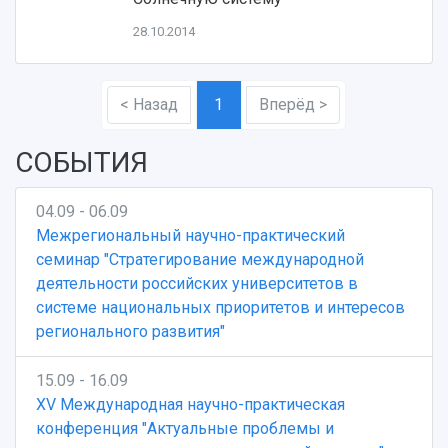
Научные конференции
Кампус
Патенты
28.10.2014
3D-тур по университету
Публикации и издания
Музеи
Отчеты о проведенных конференциях
Учебный аэродром
< Назад
1
Вперёд >
Центр истории авиационных двигателей
Ботанический сад
СОБЫТИЯ
Умный дом бабочек
Международный межвузовский кампус
04.09 - 06.09
Сведения об образовательной организации
Межрегиональный научно-практический
семинар "Стратегирование международной
Официальные документы
деятельности российских университетов в
системе национальных приоритетов и интересов
регионального развития"
15.09 - 16.09
XV Международная научно-практическая
конференция "Актуальные проблемы и