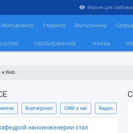
Версия для слабови
Абитуриенту
Студенту
Выпускнику
Сотру
ОБЫТИЯ
ОБРАЗОВАНИЕ
НАУКА
Р
и Web...
CE
С
звитие
Бортжурнал
СМИ о нас
Видео
кафедрой наноинженерии стал