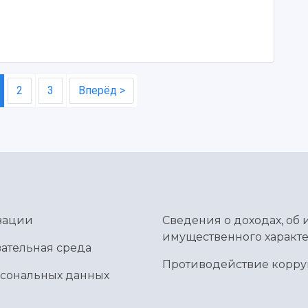
2
3
Вперёд >
зации
Сведения о доходах, об 
имущественного характе
ательная среда
Противодействие корр
рсональных данных