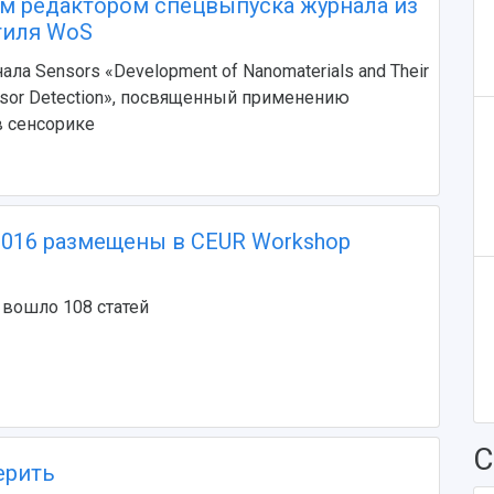
 редактором спецвыпуска журнала из
тиля WoS
а Sensors «Development of Nanomaterials and Their
ensor Detection», посвященный применению
в сенсорике
016 размещены в CEUR Workshop
 вошло 108 статей
С
ерить