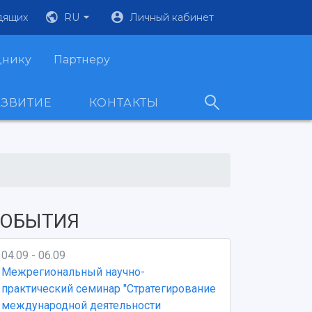
дящих
RU
Личный кабинет
днику
Партнеру
АЗВИТИЕ
КОНТАКТЫ
ОБЫТИЯ
04.09 - 06.09
Межрегиональный научно-
практический семинар "Стратегирование
международной деятельности